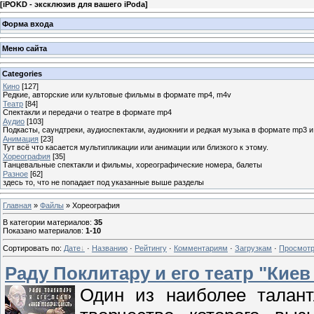
[
iPOKD - эксклюзив для вашего iPoda
]
Форма входа
Меню сайта
Categories
Кино
[127]
Редкие, авторские или культовые фильмы в формате mp4, m4v
Театр
[84]
Спектакли и передачи о театре в формате mp4
Аудио
[103]
Подкасты, саундтреки, аудиоспектакли, аудиокниги и редкая музыка в формате mp3 
Анимация
[23]
Тут всё что касается мультипликации или анимации или близкого к этому.
Хореография
[35]
Танцевальные спектакли и фильмы, хореографические номера, балеты
Разное
[62]
здесь то, что не попадает под указанные выше разделы
Главная
»
Файлы
» Хореография
В категории материалов
:
35
Показано материалов
:
1-10
Сортировать по
:
Дате
·
Названию
·
Рейтингу
·
Комментариям
·
Загрузкам
·
Просмот
Раду Поклитару и его театр "Киев
Один из наиболее талан