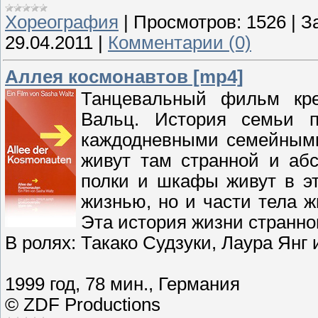
Хореография
|
Просмотров:
1526
|
З
29.04.2011
|
Комментарии (0)
Аллея космонавтов [mp4]
Танцевальный фильм кр
Вальц. История семьи 
каждодневными семейными
живут там странной и абс
полки и шкафы живут в эт
жизнью, но и части тела 
Эта история жизни странно
В ролях: Такако Судзуки, Лаура Янг
1999 год, 78 мин., Германия
© ZDF Productions