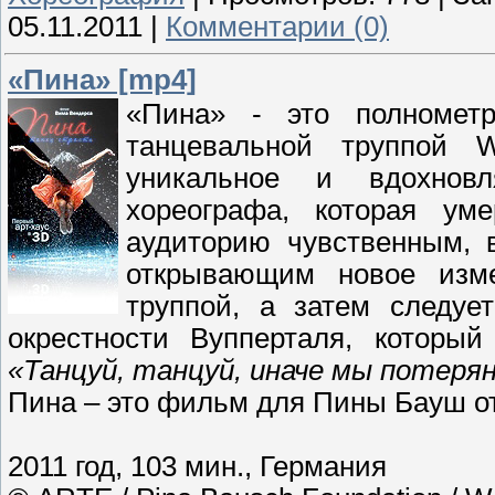
05.11.2011
|
Комментарии (0)
«Пина» [mp4]
«Пина» - это полноме
танцевальной труппой 
уникальное и вдохновл
хореографа, которая ум
аудиторию чувственным,
открывающим новое изме
труппой, а затем следуе
окрестности Вупперталя, которы
«Танцуй, танцуй, иначе мы потеря
Пина – это фильм для Пины Бауш о
2011 год, 103 мин., Германия