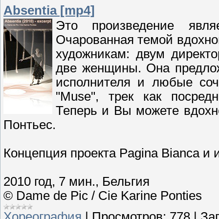
Absentia [mp4]
Это произведение являе
Очарованная темой вдохно
художникам: двум директ
две женщины. Она предлож
исполнителя и любые соч
"Muse", трек как посре
Теперь и Вы можете вдохн
Понтьес.
Концепция проекта Pagina Bianca и 
2010 год, 7 мин., Бельгия
© Dame de Pic / Cie Karine Ponties
Хореография
|
Просмотров:
778
|
Заг