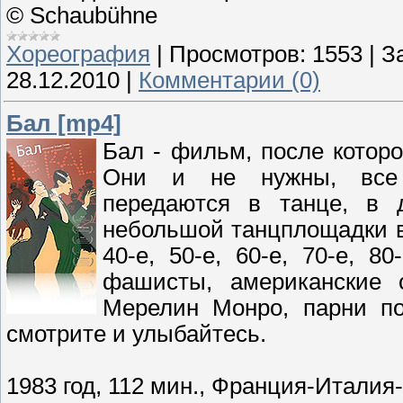
©
Schaubühne
Хореография
|
Просмотров:
1553
|
З
28.12.2010
|
Комментарии (0)
Бал [mp4]
Бал - фильм, после которо
Они и не нужны, все 
передаются в танце, в 
небольшой танцплощадки в 
40-е, 50-е, 60-е, 70-е, 8
фашисты, американские 
Мерелин Монро, парни по
смотрите и улыбайтесь.
1983 год, 112 мин., Франция-Итали