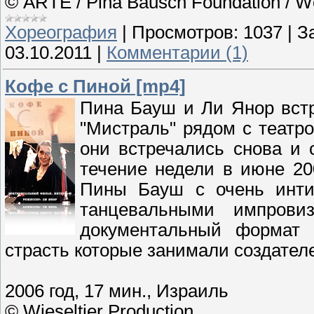
© ARTE / Pina Bausch Foundation / W
Хореография
|
Просмотров:
1037
|
З
03.10.2011
|
Комментарии (1)
Кофе с Пиной [mp4]
Пина Бауш и Ли Янор встр
"Мистраль" рядом с театром
они встречались снова и 
течение недели в июне 20
Пины Бауш с очень интим
танцевальными импров
документальный формат 
страсть которые занимали создател
2006 год, 17 мин., Израиль
© Wieseltier Production