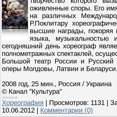
творчество которого вы
оживленные споры. Его имя 
на различных Междунаро
Р.Поклитару хореографич
высшие награды, покоряя 
языка, музыкальностью 
сегодняшний день хореограф являе
полнометражных спектаклей, осущес
Большой театр России и Русский 
оперы Молдовы, Латвии и Беларуси
2008 год, 25 мин., Россия / Украина
© Канал "Культура"
Хореография
|
Просмотров:
1131
|
За
10.06.2012
|
Комментарии (0)