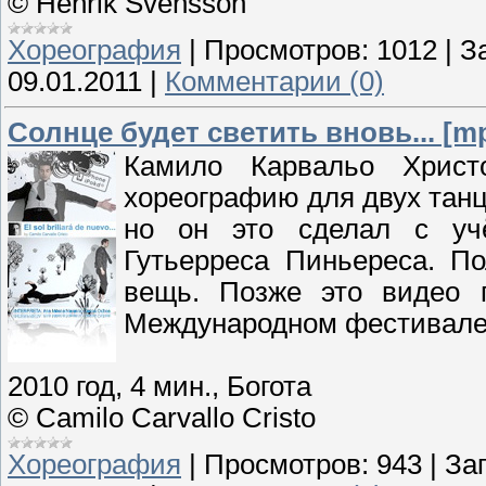
© Henrik Svensson
Хореография
|
Просмотров:
1012
|
З
09.01.2011
|
Комментарии (0)
Солнце будет светить вновь... [m
Камило Карвальо Хрис
хореографию для двух танц
но он это сделал с уч
Гутьерреса Пиньереса. П
вещь. Позже это видео 
Международном фестивале т
2010 год, 4 мин., Богота
© Camilo Carvallo Cristo
Хореография
|
Просмотров:
943
|
Заг