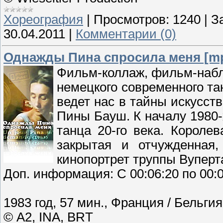
Хореография
|
Просмотров:
1240
|
З
30.04.2011
|
Комментарии (0)
Однажды Пина спросила меня [m
Фильм-коллаж, фильм-набл
немецкого современного та
ведет нас в тайны искусст
Пины Бауш. К началу 1980-
танца 20-го века. Королев
закрытая и отчужденная
кинопортрет труппы Вуперта
Доп. информация: С 00:06:20 по 00:0
1983 год, 57 мин., Франция / Бельгия
© A2, INA, BRT