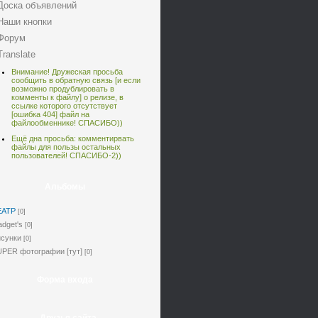
Доска объявлений
Наши кнопки
Форум
Translate
Внимание! Дружеская просьба
сообщить в обратную связь [
и если
возможно продублировать в
комменты к файлу] о релизе, в
ссылке которого отсутствует
[ошибка 404] файл на
файлообменнике! СПАСИБО))
Ещё дна просьба: комментирвать
файлы для пользы остальных
пользователей! СПАСИБО-2))
Альбомы
ЕАТР
[0]
dget's
[0]
сунки
[0]
PER фотографии [тут]
[0]
Форма входа