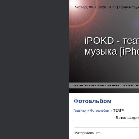
Четверг, 06.08.2026, 01:31 | Приветств
iPOKD - теат
музыка [iPh
Фотоальбом
Главная
»
Фотоальбом
» ТЕАТР
В этом раздел
Материалов нет