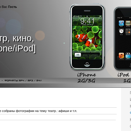
ую Вас
Гость
р, кино,
one/iPod]
е собраны фотографии на тему театр.: афиши и т.п.