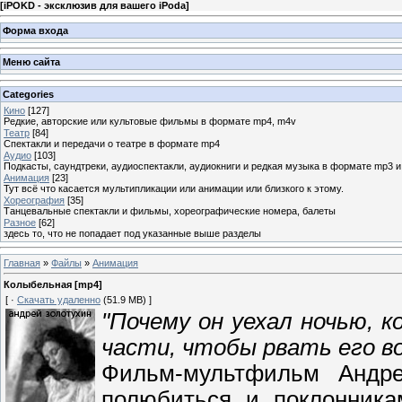
[
iPOKD - эксклюзив для вашего iPoda
]
Форма входа
Меню сайта
Categories
Кино
[127]
Редкие, авторские или культовые фильмы в формате mp4, m4v
Театр
[84]
Спектакли и передачи о театре в формате mp4
Аудио
[103]
Подкасты, саундтреки, аудиоспектакли, аудиокниги и редкая музыка в формате mp3 
Анимация
[23]
Тут всё что касается мультипликации или анимации или близкого к этому.
Хореография
[35]
Танцевальные спектакли и фильмы, хореографические номера, балеты
Разное
[62]
здесь то, что не попадает под указанные выше разделы
Главная
»
Файлы
»
Анимация
Колыбельная [mp4]
[ ·
Скачать удаленно
(51.9 MB) ]
"Почему он уехал ночью, к
части, чтобы рвать его в
Фильм-мультфильм Андре
полюбиться и поклонник