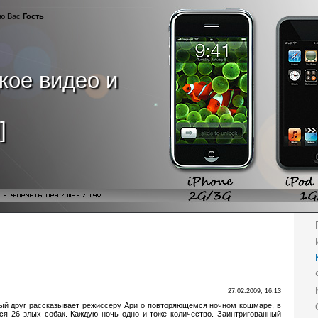
ую Вас
Гость
кое видео и
]
27.02.2009, 16:13
ый друг рассказывает режиссеру Ари о повторяющемся ночном кошмаре, в
ся 26 злых собак. Каждую ночь одно и тоже количество. Заинтригованный