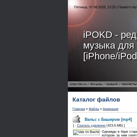
Пятница, 07.08.2026, 13:25 | Приветств
iPOKD - ред
музыка для
[iPhone/iPod
Каталог файлов
Главная
»
Файлы
»
Анимация
Вальс с Баширом [mp4]
[ ·
Скачать удаленно
(423.6 МБ) ]
Однажды в баре стар
котором за ним гонят