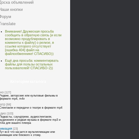
Доска объявлений
Наши кнопки
Форум
Translate
Внимание! Дружеская просьба
сообщить в обратную связь [
и если
возможно продублировать в
комменты к файлу] о релизе, в
ссылке которого отсутствует
[ошибка 404] файл на
файлообменнике! СПАСИБО))
Ещё дна просьба: комментирвать
файлы для пользы остальных
пользователей! СПАСИБО-2))
Категории каталога
но
[127]
Редкие, авторские или культовые фильмы в
формате mp4, m4v
атр
[84]
Спектакли и передачи о театре в формате mp4
удио
[103]
Подкасты, саундтреки, аудиоспектакли,
аудиокниги и редкая музыка в формате mp3 и
m4a для вашего плеера
нимация
[23]
Тут всё что касается мультипликации или
анимации или близкого к этому.