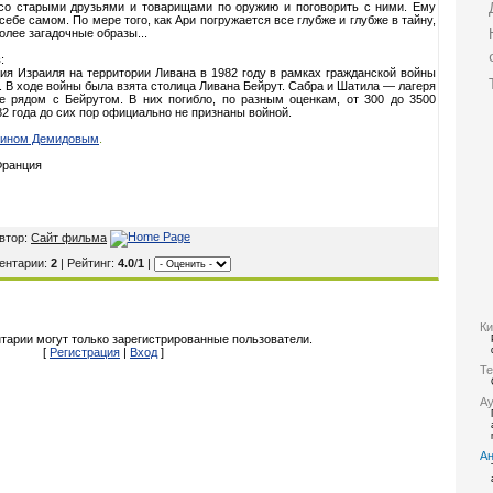
я со старыми друзьями и товарищами по оружию и поговорить с ними. Ему
себе самом. По мере того, как Ари погружается все глубже и глубже в тайну,
олее загадочные образы...
:
ция Израиля на территории Ливана в 1982 году в рамках гражданской войны
 В ходе войны была взята столица Ливана Бейрут. Сабра и Шатила — лагеря
е рядом с Бейрутом. В них погибло, по разным оценкам, от 300 до 3500
2 года до сих пор официально не признаны войной.
тином Демидовым
.
 Франция
втор:
Сайт фильма
ентарии:
2
| Рейтинг:
4.0
/
1
|
Ки
тарии могут только зарегистрированные пользователи.
[
Регистрация
|
Вход
]
Те
А
А