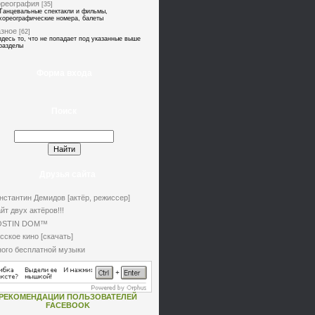
ореография
[35]
Танцевальные спектакли и фильмы,
хореографические номера, балеты
зное
[62]
здесь то, что не попадает под указанные выше
разделы
Форма входа
Поиск
Друзья сайта
нстантин Демидов [актёр, режиссер]
йт двух актёров!!!
OSTIN DOM™
сское кино [скачать]
ого бесплатной музыки
РЕКОМЕНДАЦИИ ПОЛЬЗОВАТЕЛЕЙ
FACEBOOK