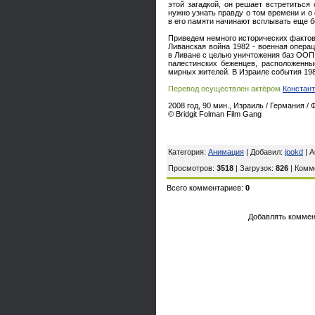
этой загадкой, он решает встретитьс
нужно узнать правду о том времени и о 
в его памяти начинают всплывать еще б
Приведем немного исторических фактов
Ливанская война 1982 - военная опера
в Ливане с целью уничтожения баз ООП.
палестинских беженцев, расположенны
мирных жителей. В Израиле события 198
Перевод осуществлен актёром
Констан
2008 год, 90 мин., Израиль / Германия /
© Bridgit Folman Film Gang
Категория:
Анимация
| Добавил:
ipokd
| А
Просмотров:
3518
| Загрузок:
826
| Комм
Всего комментариев:
0
Добавлять коммен