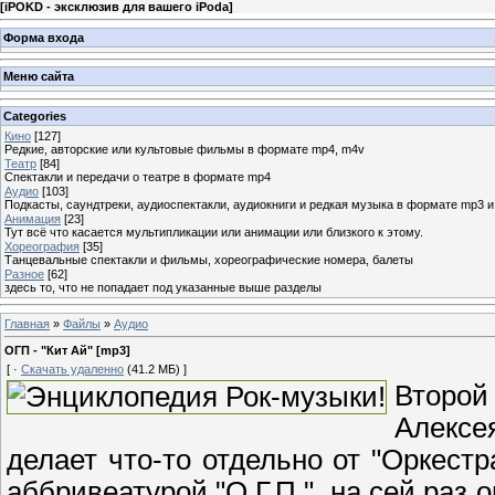
[
iPOKD - эксклюзив для вашего iPoda
]
Форма входа
Меню сайта
Categories
Кино
[127]
Редкие, авторские или культовые фильмы в формате mp4, m4v
Театр
[84]
Спектакли и передачи о театре в формате mp4
Аудио
[103]
Подкасты, саундтреки, аудиоспектакли, аудиокниги и редкая музыка в формате mp3 
Анимация
[23]
Тут всё что касается мультипликации или анимации или близкого к этому.
Хореография
[35]
Танцевальные спектакли и фильмы, хореографические номера, балеты
Разное
[62]
здесь то, что не попадает под указанные выше разделы
Главная
»
Файлы
»
Аудио
ОГП - "Кит Ай" [mp3]
[ ·
Скачать удаленно
(41.2 МБ) ]
Второй
Алексе
делает что-то отдельно от "Оркестр
аббривеатурой "О.Г.П.", на сей раз