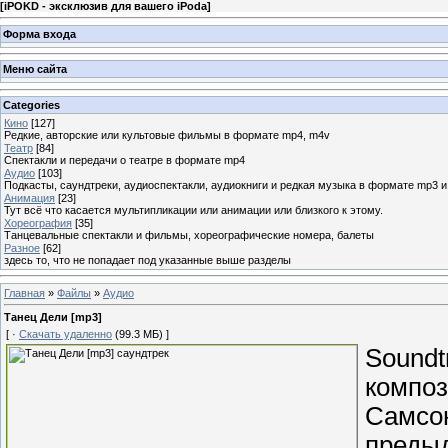
[
iPOKD - эксклюзив для вашего iPoda
]
Форма входа
Меню сайта
Categories
Кино
[127]
Редкие, авторские или культовые фильмы в формате mp4, m4v
Театр
[84]
Спектакли и передачи о театре в формате mp4
Аудио
[103]
Подкасты, саундтреки, аудиоспектакли, аудиокниги и редкая музыка в формате mp3 
Анимация
[23]
Тут всё что касается мультипликации или анимации или близкого к этому.
Хореография
[35]
Танцевальные спектакли и фильмы, хореографические номера, балеты
Разное
[62]
здесь то, что не попадает под указанные выше разделы
Главная
»
Файлы
»
Аудио
Танец Дели [mp3]
[ ·
Скачать удаленно
(99.3 МБ) ]
Sound
компо
Самс
пред