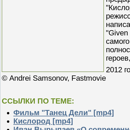
"Кисло
режисс
напис
"Give
самог
полно
героев
2012 г
© Andrei Samsonov, Fastmovie
ССЫЛКИ ПО ТЕМЕ:
Фильм "Танец Дели" [mp4]
Кислород [mp4]
Иван Вырыпаев «О современн