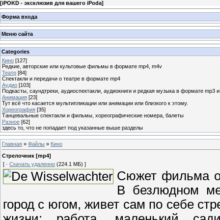
[
iPOKD - эксклюзив для вашего iPoda
]
Форма входа
Меню сайта
Categories
Кино
[127]
Редкие, авторские или культовые фильмы в формате mp4, m4v
Театр
[84]
Спектакли и передачи о театре в формате mp4
Аудио
[103]
Подкасты, саундтреки, аудиоспектакли, аудиокниги и редкая музыка в формате mp3 
Анимация
[23]
Тут всё что касается мультипликации или анимации или близкого к этому.
Хореография
[35]
Танцевальные спектакли и фильмы, хореографические номера, балеты
Разное
[62]
здесь то, что не попадает под указанные выше разделы
Главная
»
Файлы
»
Кино
Стрелочник [mp4]
[ ·
Скачать удаленно
(224.1 МБ) ]
Сюжет фильма о
В безлюдном мес
город с югом, живет сам по себе стр
жизни: работа, маленький сад