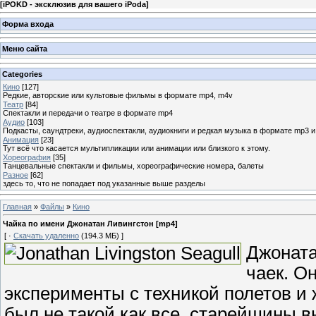
[
iPOKD - эксклюзив для вашего iPoda
]
Форма входа
Меню сайта
Categories
Кино
[127]
Редкие, авторские или культовые фильмы в формате mp4, m4v
Театр
[84]
Спектакли и передачи о театре в формате mp4
Аудио
[103]
Подкасты, саундтреки, аудиоспектакли, аудиокниги и редкая музыка в формате mp3 
Анимация
[23]
Тут всё что касается мультипликации или анимации или близкого к этому.
Хореография
[35]
Танцевальные спектакли и фильмы, хореографические номера, балеты
Разное
[62]
здесь то, что не попадает под указанные выше разделы
Главная
»
Файлы
»
Кино
Чайка по имени Джонатан Ливингстон [mp4]
[ ·
Скачать удаленно
(194.3 МБ) ]
Джоната
чаек. О
эксперименты с техникой полетов и
был не такой как все, старейшины вы