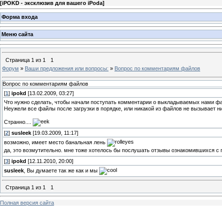
[
iPOKD - эксклюзив для вашего iPoda
]
Форма входа
Меню сайта
Страница
1
из
1
1
Форум
»
Ваши предложения или вопросы:
»
Вопрос по комментариям файлов
Вопрос по комментариям файлов
[
1
]
ipokd
[13.02.2009, 03:27]
Что нужно сделать, чтобы начали поступать комментарии о выкладываемых нами фа
Неужели все файлы после загрузки в порядке, или никакой из файлов не вызывает 
Странно....
[
2
]
susleek
[19.03.2009, 11:17]
возможно, имеет место банальная лень
да, это возмутительно. мне тоже хотелось бы послушать отзывы ознакомившихся с
[
3
]
ipokd
[12.11.2010, 20:00]
susleek
, Вы думаете так же как и мы
Страница
1
из
1
1
Полная версия сайта