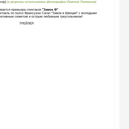
ссер]
(в рецензии использованы фотографии Евгения Люлюкина)
вается премьера спектакля
"Замок Ф"
ектакль по пьесе Франсуазы Саган "Замок в Швеции" с молодыми
етективным сюжетом и острым любовным треугольником!
ТРЕЙЛЕР: