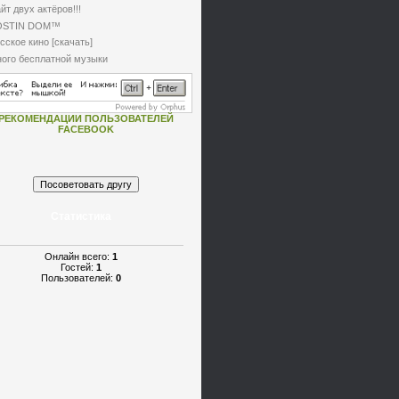
йт двух актёров!!!
OSTIN DOM™
сское кино [скачать]
ого бесплатной музыки
РЕКОМЕНДАЦИИ ПОЛЬЗОВАТЕЛЕЙ
FACEBOOK
Статистика
Онлайн всего:
1
Гостей:
1
Пользователей:
0