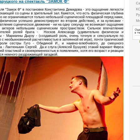
аруцкого на спектакль "ЗАМОК Ф"
Са
K
кля "Замок Ф" в постановке Константина Демидова - это ощущение легкости
екающей со сцены в зрительный зал. Кажется, что есть физическая глубина
Ру
но не ограничивается только небольшой сценической площадкой перед нами,
Мн
 физически успешно демонстрируют во втором действии), и за кулисами -
атление сценическое движение - ни на одну секунду не возникает ощущение
я актеров небольшим сценическим пространством. Сильное впечатление
нителей ролей брата - Носков Александр (удивительно физически и
ры - Марианны Дырзу - (создавшей роль, очень точную и сексуальную по
 с необыкновенной расчетливостью в затеянной её игре), почти трагический
 роли сестры Гуго - Обидиной И., и наивно-влюбчивого, до смешного
а - Лактюнькин Сергей. Да и слуга (Алексей Бушуев) этакий вариант Фирса
оей пластикой и своевременностью в появлениях, хотя его возраст и реакции
тся немного раздражающей загадкой.