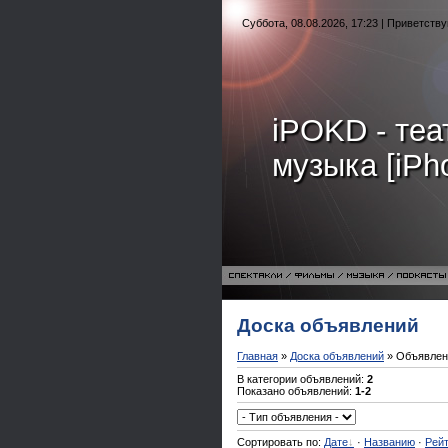
Суббота, 08.08.2026, 17:23 | Приветств
iPOKD - теат
музыка [iPh
Доска объявлений
Главная
»
Доска объявлений
» Объявлен
В категории объявлений:
2
Показано объявлений:
1-2
Сортировать по:
Дате
·
Названию
·
Рейт