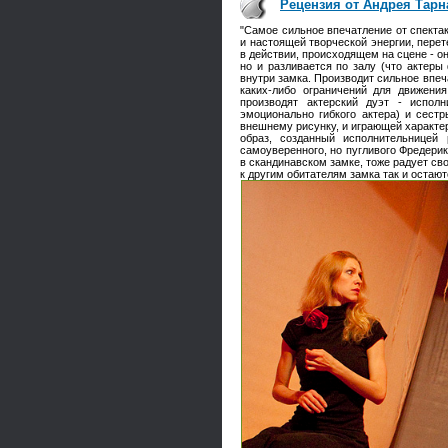
Рецензия от Андрея Тарн
"Самое сильное впечатление от спекта
и настоящей творческой энергии, перет
в действии, происходящем на сцене - о
но и разливается по залу (что актеры
внутри замка. Производит сильное впеч
каких-либо ограничений для движени
производят актерский дуэт - испол
эмоционально гибкого актера) и сест
внешнему рисунку, и играющей характер
образ, созданный исполнительницей
самоуверенного, но пугливого Фредерик
в скандинавском замке, тоже радует св
к другим обитателям замка так и остаю