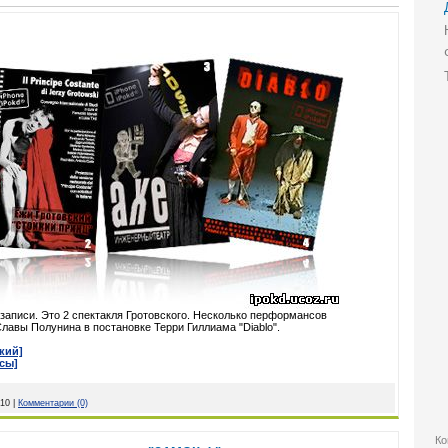
аписи. Это 2 спектакля Гротовского. Несколько перформансов
Славы Полунина в постановке Терри Гиллиама "Diablo".
кий]
сы]
010
|
Комментарии (0)
Ко