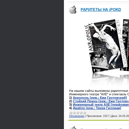
РАРИТЕТЫ НА iPOKD
На нашем сайты выложены раритетные з
Инженерного театра "АХЕ" и спектакль 
1)
Акрополь [реж.: Ежи Гротовский]
2)
Стойкий Принц [реж.: Ежи Гротовс
3)
Инженерный театр АХЕ [перфоман
4)
Диабло [реж.: Терри Гиллиам]
Объявление
|
Просмотров:
1517
|
Дата:
24.03.2