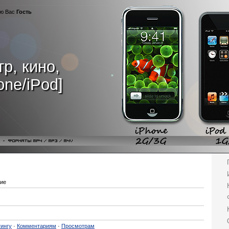
ую Вас
Гость
р, кино,
one/iPod]
ие
ингу
·
Комментариям
·
Просмотрам