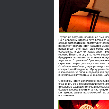
Трудно не получить настоящее эмоцион
Но с середины второго акта возникла
самый аляповатый (с драматургической 
позволяют сделать этот характер умне
исполнителя этой роли еще более упр
сожалению, и другим характерам приш
героем. Вместо игры, в которую вовле
Фредерика, возникает испуганная мону
ждущая от "страшного" Гуго его решен
страшную оперетту-сказку и не самого 
Особенно это обидно, видя разницу в а
сестры Гуго (Обидиной), Фредерика (Ла
было сложно за вполне подходящей сц
и неумение выстроить сценический хара
Особняком стоит исполнение роли Офел
ограничить её в демонстрации своих ак
Вокальные вариации голоса и несколько
больше формальностью, а настоящим ф
как демонстрация возможностей акт
поклонников.