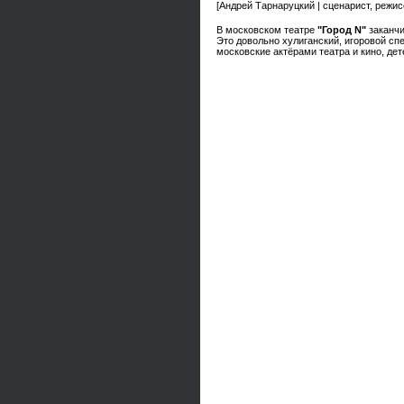
[Андрей Тарнаруцкий | сценарист, режи
В московском театре
"Город N"
заканчи
Это довольно хулиганский, игоровой сп
московские актёрами театра и кино, д