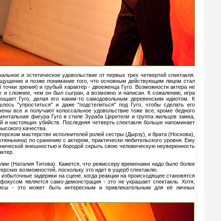
альное и эстетическое удовольствие от первых трех четвертей спектакля.
 ощущение и позже понимание того, что основным действующим лицом стал
точки зрения) и грубый характер - двоеженца Гуго. Возможности актера не
е и сложнее, чем он был сыгран, а возможно и написан. К сожалению, игра
ощает Гуго, делая его каким-то самодовольным деревенским идиотом. К
лось "упроститься" и даже "подстелиться" под Гуго, чтобы сделать его
чены все и получают колоссальное удовольствие тоже все, кроме бедного
ментальная фигура Гуго в стиле Зураба Церетели и группа жильцов замка,
ий и настоящих убийств. Последняя четверть спектакля больше напоминает
высокого качества.
ктерском мастерстве исполнителей ролей сестры (Дырзу), и брата (Носкова),
ктюнькина) по сранению с актером, практически любительского уровня. Ему
енической внешностью и бородой скрыть свою человеческую неуверенность
ктер.
ии (Наталия Титова). Кажется, что режиссеру временами надо было более
терских возможностей, поскольку это идет в ущерб спектаклю.
 избыточные задержки на сцене, когда реакции на происходящее становятся
окусом является само-демонстрация - это не украшает спектакль. Хотя,
рисы - это может быть интересным и привлекательным для её личных