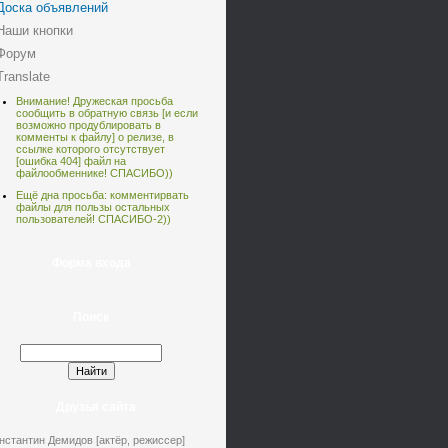
Доска объявлений
Наши кнопки
Форум
Translate
Внимание! Дружеская просьба
сообщить в обратную связь [
и если
возможно продублировать в
комменты к файлу] о релизе, в
ссылке которого отсутствует
[ошибка 404] файл на
файлообменнике! СПАСИБО))
Ещё дна просьба: комментирвать
файлы для пользы остальных
пользователей! СПАСИБО-2))
Форма входа
Поиск
Друзья сайта
нстантин Демидов [актёр, режиссер]