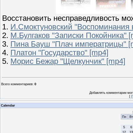
Восстановить несправедливость мож
1.
И.Смоктуновский "Воспоминания в 
2.
М.Булгаков "Записки Покойника" [
3.
Пина Бауш "Плач императрицы" [
4.
Платон "Государство" [mp4]
5.
Морис Бежар "Щелкунчик" [mp4]
Всего комментариев
:
0
Добавлять комментарии могу
[
Р
Calendar
Пн
Вт
5
6
12
13