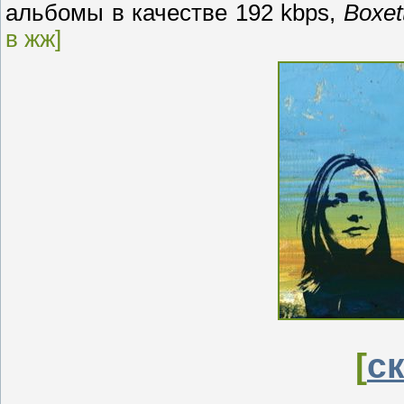
альбомы в качестве 192 kbps,
Boxet
в жж]
[
с