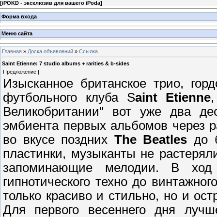
[
iPOKD - эксклюзив для вашего iPoda
]
Форма входа
Меню сайта
Главная
»
Доска объявлений
»
Ссылка
Saint Etienne: 7 studio albums + rarities & b-sides
Предложение |
Изысканное британское трио, гор
футбольного клуба S
aint Etienne
Великобритании" вот уже два дес
эмбиента первых альбомов через 
во вкусе поздних
The Beatles
до б
пластинки, музыканты не растерял
запоминающие мелодии. В ход 
гипнотического техно до винтажног
только красиво и стильно, но и ост
Для первого весеннего дня лучш