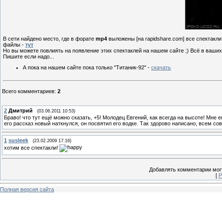
В сети найдено место, где в форате
mp4
выложены [на rapidshare.com] все спектакли
файлы -
тут
Но вы можете повлиять на появление этих спектаклей на нашем сайте ;) Всё в ваших
Пишите если надо...
А пока на нашем сайте пока только "Титаник-92" -
скачать
Всего комментариев
:
2
2
Дмитрий
(03.06.2011 10:53)
Браво! что тут ещё можно сказать, +5! Молодец Евгений, как всегда на высоте! Мне е
его рассказ новый наткнулся, он посвятил его водке. Так здорово написано, всем сове
1
susleek
(23.02.2009 17:16)
хотим все спектакли!
Добавлять комментарии могу
[
Р
Полная версия сайта